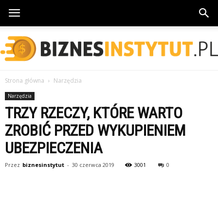
Strona główna
Narzędzia
BiznesInstytut.pl
Narzędzia
TRZY RZECZY, KTÓRE WARTO
ZROBIĆ PRZED WYKUPIENIEM
UBEZPIECZENIA
Przez
biznesinstytut
-
30 czerwca 2019
3001
0