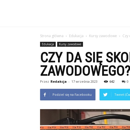
Strona główna
Edukacja
Kursy zawodowe
Czy 
Edukacja
Kursy zawodowe
CZY DA SIĘ SK
ZAWODOWEGO
Przez
Redakcja
-
17 września 2023
642
0
Podziel się na Facebooku
Tweet (Ćw