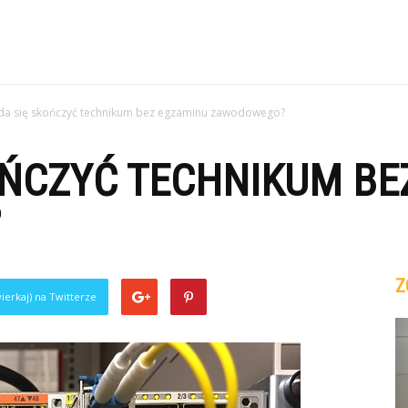
da się skończyć technikum bez egzaminu zawodowego?
OŃCZYĆ TECHNIKUM BE
?
Z
ierkaj) na Twitterze