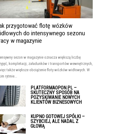
ak przygotować flotę wózków
idłowych do intensywnego sezonu
racy w magazynie
tensywny sezon w magazynie oznacza większą liczbę
zyjęć, kompletacji, załadunków i transportów wewnętrznych,
więc także większe obciążenie floty wózków widłowych. W
kim rytmie...
PLATFORMAOPON.PL –
SKUTECZNY SPOSÓB NA
POZYSKIWANIE NOWYCH
KLIENTÓW BIZNESOWYCH
KUPNO GOTOWEJ SPÓŁKI –
SZYBCIEJ, ALE NADAL Z
GŁOWĄ