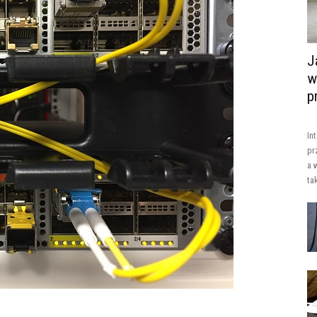
J
w
p
In
pr
a 
ta