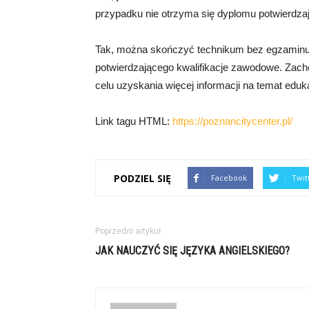
przypadku nie otrzyma się dyplomu potwierdza
Tak, można skończyć technikum bez egzaminu
potwierdzającego kwalifikacje zawodowe. Zachę
celu uzyskania więcej informacji na temat eduka
Link tagu HTML:
https://poznancitycenter.pl/
PODZIEL SIĘ
Facebook
Twit
Poprzedni artykuł
JAK NAUCZYĆ SIĘ JĘZYKA ANGIELSKIEGO?