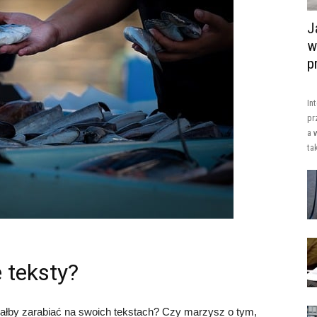
J
w
p
In
pr
a 
ta
 teksty?
iałby zarabiać na swoich tekstach? Czy marzysz o tym,