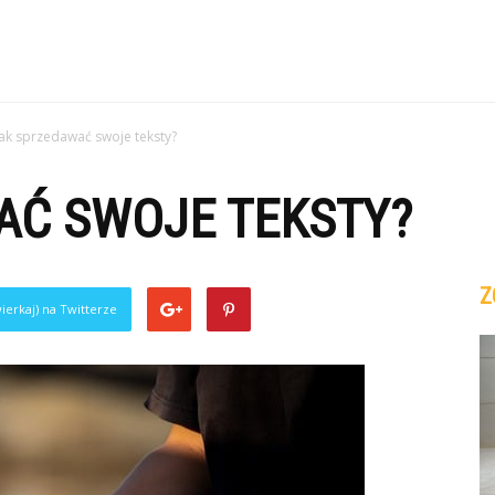
Jak sprzedawać swoje teksty?
AĆ SWOJE TEKSTY?
Z
ierkaj) na Twitterze