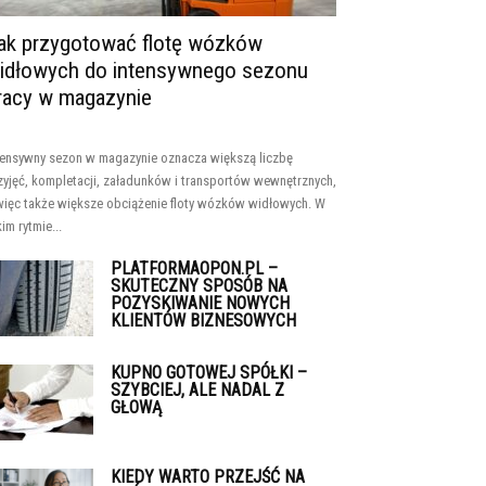
ak przygotować flotę wózków
idłowych do intensywnego sezonu
racy w magazynie
tensywny sezon w magazynie oznacza większą liczbę
zyjęć, kompletacji, załadunków i transportów wewnętrznych,
więc także większe obciążenie floty wózków widłowych. W
kim rytmie...
PLATFORMAOPON.PL –
SKUTECZNY SPOSÓB NA
POZYSKIWANIE NOWYCH
KLIENTÓW BIZNESOWYCH
KUPNO GOTOWEJ SPÓŁKI –
SZYBCIEJ, ALE NADAL Z
GŁOWĄ
KIEDY WARTO PRZEJŚĆ NA