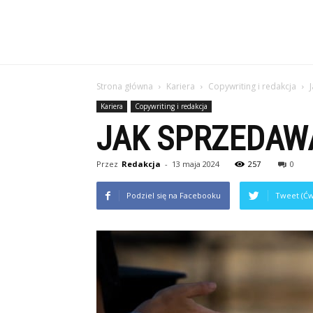
Strona główna
Kariera
Copywriting i redakcja
Kariera
Copywriting i redakcja
JAK SPRZEDAW
Przez
Redakcja
-
13 maja 2024
257
0
Podziel się na Facebooku
Tweet (Ćw