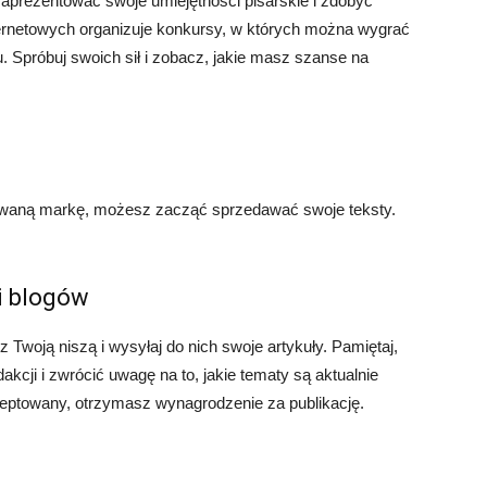
zaprezentować swoje umiejętności pisarskie i zdobyć
nternetowych organizuje konkursy, w których można wygrać
u. Spróbuj swoich sił i zobacz, jakie masz szanse na
dowaną markę, możesz zacząć sprzedawać swoje teksty.
i blogów
 Twoją niszą i wysyłaj do nich swoje artykuły. Pamiętaj,
cji i zwrócić uwagę na to, jakie tematy są aktualnie
ceptowany, otrzymasz wynagrodzenie za publikację.