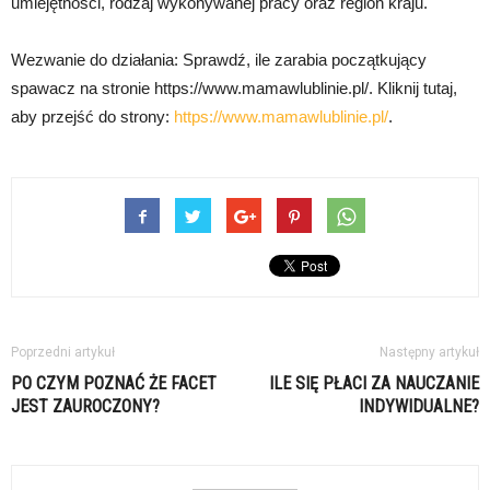
umiejętności, rodzaj wykonywanej pracy oraz region kraju.
Wezwanie do działania: Sprawdź, ile zarabia początkujący
spawacz na stronie https://www.mamawlublinie.pl/. Kliknij tutaj,
aby przejść do strony:
https://www.mamawlublinie.pl/
.
Poprzedni artykuł
Następny artykuł
PO CZYM POZNAĆ ŻE FACET
ILE SIĘ PŁACI ZA NAUCZANIE
JEST ZAUROCZONY?
INDYWIDUALNE?