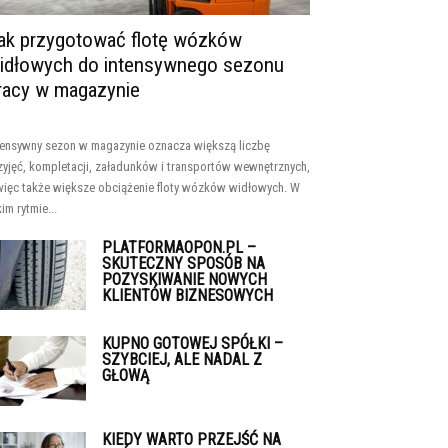
ak przygotować flotę wózków
idłowych do intensywnego sezonu
racy w magazynie
tensywny sezon w magazynie oznacza większą liczbę
zyjęć, kompletacji, załadunków i transportów wewnętrznych,
więc także większe obciążenie floty wózków widłowych. W
kim rytmie...
PLATFORMAOPON.PL –
SKUTECZNY SPOSÓB NA
POZYSKIWANIE NOWYCH
KLIENTÓW BIZNESOWYCH
KUPNO GOTOWEJ SPÓŁKI –
SZYBCIEJ, ALE NADAL Z
GŁOWĄ
KIEDY WARTO PRZEJŚĆ NA