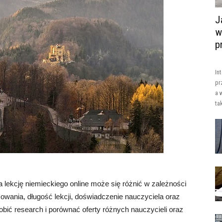
J
w
p
In
pr
a 
ta
za lekcję niemieckiego online może się różnić w zależności
owania, długość lekcji, doświadczenie nauczyciela oraz
robić research i porównać oferty różnych nauczycieli oraz