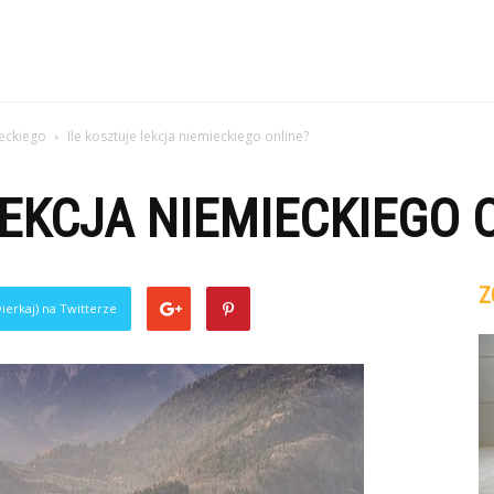
ieckiego
Ile kosztuje lekcja niemieckiego online?
LEKCJA NIEMIECKIEGO 
Z
ierkaj) na Twitterze