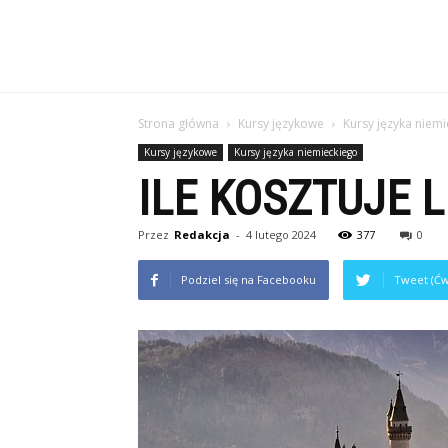
Strona główna
Kursy językowe
Kursy języka niem
Kursy językowe
Kursy języka niemieckiego
ILE KOSZTUJE 
Przez
Redakcja
-
4 lutego 2024
377
0
Podziel się na Facebooku
Tweet (Ćw