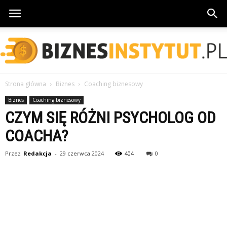
Strona główna
Biznes
Coaching biznesowy
BiznesInstytut.pl
Biznes
Coaching biznesowy
CZYM SIĘ RÓŻNI PSYCHOLOG OD
COACHA?
Przez
Redakcja
-
29 czerwca 2024
404
0