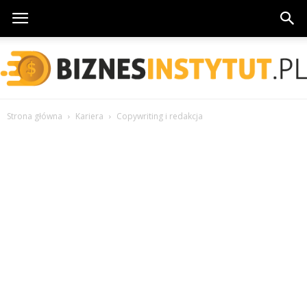
Strona główna
Kariera
Copywriting i redakcja
BiznesInstytut.pl